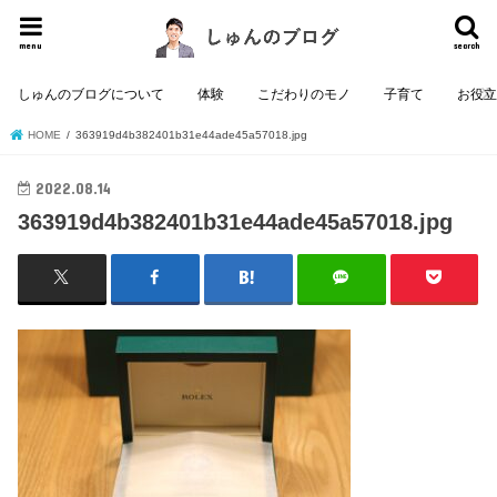
menu
search
しゅんのブログについて
体験
こだわりのモノ
子育て
お役
HOME
363919d4b382401b31e44ade45a57018.jpg
2022.08.14
363919d4b382401b31e44ade45a57018.jpg