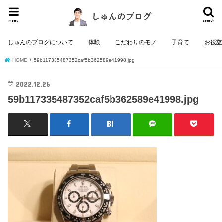
menu
search
しゅんのブログについて
体験
こだわりのモノ
子育て
お役
HOME
59b117335487352caf5b362589e41998.jpg
2022.12.26
59b117335487352caf5b362589e41998.jpg