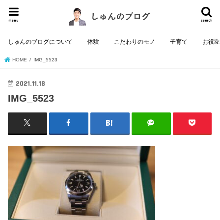
menu
search
しゅんのブログについて
体験
こだわりのモノ
子育て
お役
HOME
IMG_5523
2021.11.18
IMG_5523