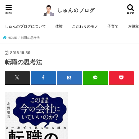
menu
search
しゅんのブログについて
体験
こだわりのモノ
子育て
お役
HOME
転職の思考法
2018.10.30
転職の思考法