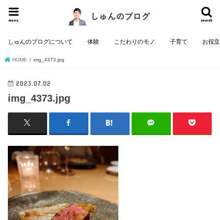
menu
search
しゅんのブログについて
体験
こだわりのモノ
子育て
お役
HOME
img_4373.jpg
2023.07.02
img_4373.jpg