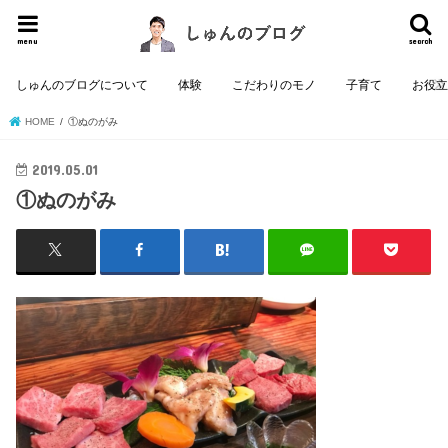
menu
search
しゅんのブログについて
体験
こだわりのモノ
子育て
お役
HOME
①ぬのがみ
2019.05.01
①ぬのがみ