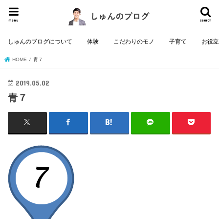
menu
search
しゅんのブログについて
体験
こだわりのモノ
子育て
お役
HOME
青７
2019.05.02
青７